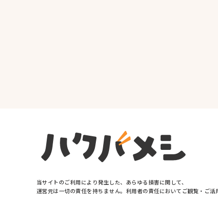
当サイトの
ご利用に
より
発生した、
あらゆる
損害に
関して、
運営元は
一切の
責任を
持ちません。
利用者の
責任に
おいて
ご観覧・
ご活