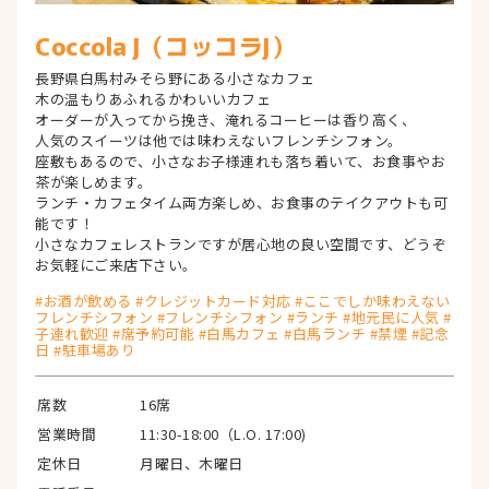
Coccola J（コッコラJ）
長野県白馬村みそら野にある小さなカフェ
木の温もりあふれるかわいいカフェ
オーダーが入ってから挽き、淹れるコーヒーは香り高く、
人気のスイーツは他では味わえないフレンチシフォン。
座敷もあるので、小さなお子様連れも落ち着いて、お食事やお
茶が楽しめます。
ランチ・カフェタイム両方楽しめ、お食事のテイクアウトも可
能です！
小さなカフェレストランですが居心地の良い空間です、どうぞ
お気軽にご来店下さい。
#お酒が飲める #クレジットカード対応 #ここでしか味わえない
フレンチシフォン #フレンチシフォン #ランチ #地元民に人気 #
子連れ歓迎 #席予約可能 #白馬カフェ #白馬ランチ #禁煙 #記念
日 #駐車場あり
席数
16席
営業時間
11:30-18:00（L.O. 17:00)
定休日
月曜日、木曜日