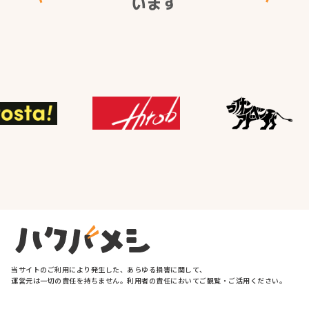
います
当サイトの
ご利用に
より
発生した、
あらゆる
損害に
関して、
運営元は
一切の
責任を
持ちません。
利用者の
責任に
おいて
ご観覧・
ご活用
ください。