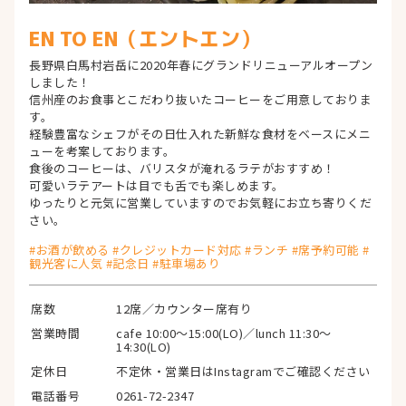
EN TO EN（エントエン）
長野県白馬村岩岳に2020年春にグランドリニューアルオープン
しました！
信州産のお食事とこだわり抜いたコーヒーをご用意しておりま
す。
経験豊富なシェフがその日仕入れた新鮮な食材をベースにメニ
ューを考案しております。
食後のコーヒーは、バリスタが淹れるラテがおすすめ！
可愛いラテアートは目でも舌でも楽しめます。
ゆったりと元気に営業していますのでお気軽にお立ち寄りくだ
さい。
#お酒が飲める #クレジットカード対応 #ランチ #席予約可能 #
観光客に人気 #記念日 #駐車場あり
席数
12席／カウンター席有り
営業時間
cafe 10:00〜15:00(LO)／lunch 11:30〜
14:30(LO)
定休日
不定休・営業日はInstagramでご確認ください
電話番号
0261-72-2347