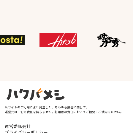
当サイトの
ご利用に
より
発生した、
あらゆる
損害に
関して、
運営元は
一切の
責任を
持ちません。
利用者の
責任に
おいて
ご観覧・
ご活用
ください。
運営委託会社
プライバシーポリシー